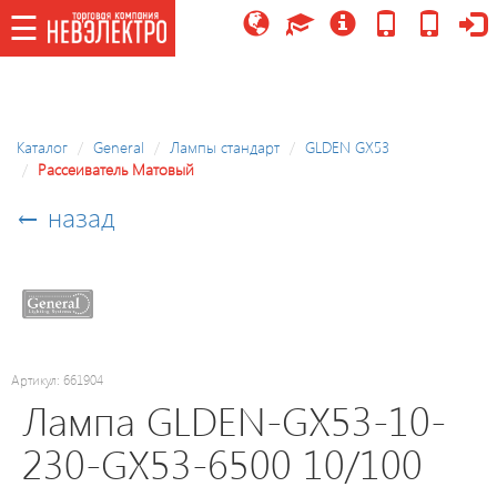
☰
☰
Каталог
Каталог
General
Лампы стандарт
GLDEN GX53
Рассеиватель Матовый
Потолочные
светильники/
← назад
управляемые,
LED
модули
Праздничное
освещение
Артикул: 661904
Лампа GLDEN-GX53-10-
Точечные
230-GX53-6500 10/100
светильники