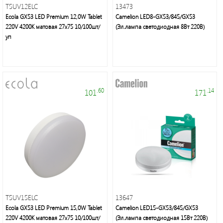
T5UV12ELC
13473
Ecola GX53 LED Premium 12,0W Tablet
Camelion LED8-GX53/845/GX53
Мелкая
220V 4200K матовая 27x75 10/100шт/
(Эл.лампа светодиодная 8Вт 220В)
бытовая
уп
техника
Подсветка
.60
.14
101
171
Люстры/
торшеры/
бра
Источники
питания
T5UV15ELC
13647
Кабельно-
Ecola GX53 LED Premium 15,0W Tablet
Camelion LED15-GX53/845/GX53
проводниковая
220V 4200K матовая 27x75 10/100шт/
(Эл.лампа светодиодная 15Вт 220В)