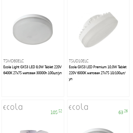
Профессиональные
гирлянды
и
праздничное
освещение
T5MD80ELC
T5UD10ELC
Ecola Light GX53 LED 8,0W Tablet 220V
Ecola GX53 LED Premium 10,0W Tablet
6400K 27x75 матовая 30000h 100шт/уп
220V 6000K матовая 27x75 10/100шт/
уп
Люстры,
.52
.26
105
63
бра,
торшеры,
декоративное
освещение