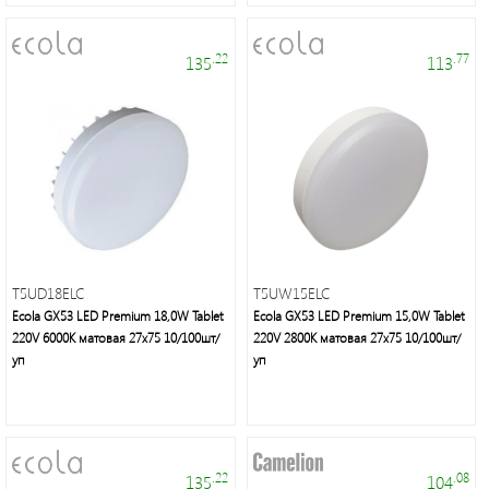
.22
.77
135
113
Электроустановочные
изделия
T5UD18ELC
T5UW15ELC
Ecola GX53 LED Premium 18,0W Tablet
Ecola GX53 LED Premium 15,0W Tablet
220V 6000K матовая 27x75 10/100шт/
220V 2800K матовая 27x75 10/100шт/
уп
уп
Интерьерное
освещение,
уличные
.22
.08
135
104