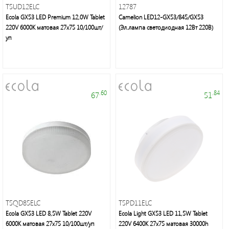
Осветительная
T5UD12ELC
12787
техника:
Ecola GX53 LED Premium 12,0W Tablet
Camelion LED12-GX53/845/GX53
люстры,
220V 6000K матовая 27x75 10/100шт/
(Эл.лампа светодиодная 12Вт 220В)
бра,
уп
торшеры,
настольные
лампы,
декоративное
освещение
.60
.84
67
51
Элементы
питания,
настольные
светильники,
T5QD85ELC
T5PD11ELC
галогенные
Ecola GX53 LED 8,5W Tablet 220V
Ecola Light GX53 LED 11,5W Tablet
и
6000K матовая 27x75 10/100шт/уп
220V 6400K 27x75 матовая 30000h