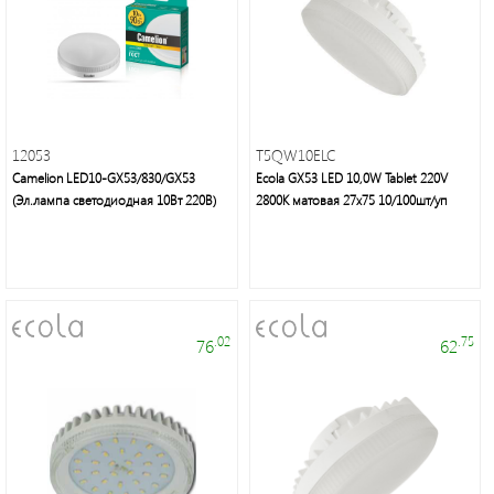
12053
T5QW10ELC
Camelion LED10-GX53/830/GX53
Ecola GX53 LED 10,0W Tablet 220V
(Эл.лампа светодиодная 10Вт 220В)
2800K матовая 27x75 10/100шт/уп
.02
.75
76
62