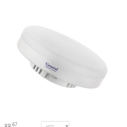
Светодиодные
светильники
Лампы
накаливания/
галоген/
энергосберегающие
Светодиодные
лампы
Электромонтажные
изделия
.67
88