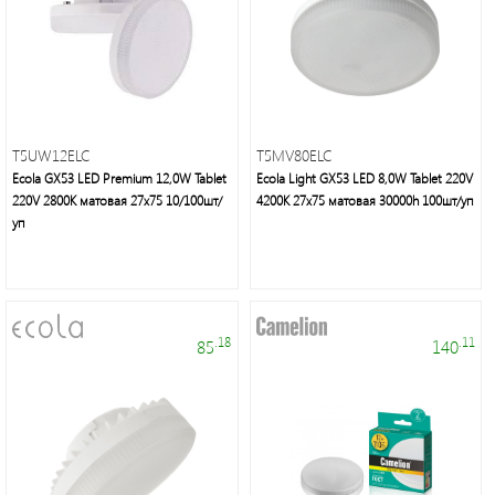
T5UW12ELC
T5MV80ELC
Электроустановочные
Ecola GX53 LED Premium 12,0W Tablet
Ecola Light GX53 LED 8,0W Tablet 220V
изделия
220V 2800K матовая 27x75 10/100шт/
4200K 27x75 матовая 30000h 100шт/уп
уп
.18
.11
85
140
Современное
декоративное
освещение