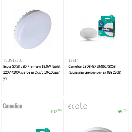
светильники,
лампы,
праздничное
освещение,
электротовары
T5UV18ELC
13614
Ecola GX53 LED Premium 18,0W Tablet
Camelion LED8-GX53/865/GX53
220V 4200K матовая 27x75 10/100шт/
(Эл.лампа светодиодная 8Вт 220В)
Энергосберегающие
уп
лампы
нового
поколения,
осветительное
оборудование
.08
.25
102
69