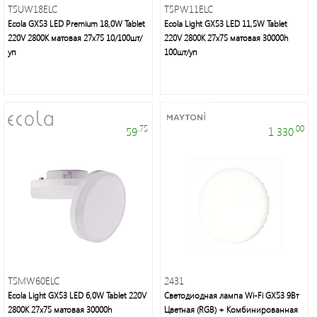
T5UW18ELC
T5PW11ELC
Ecola GX53 LED Premium 18,0W Tablet
Ecola Light GX53 LED 11,5W Tablet
220V 2800K матовая 27x75 10/100шт/
220V 2800K 27x75 матовая 30000h
уп
100шт/уп
.75
.00
59
1 330
T5MW60ELC
2431
Ecola Light GX53 LED 6,0W Tablet 220V
Светодиодная лампа Wi-Fi GX53 9Вт
2800K 27x75 матовая 30000h
Цветная (RGB) + Комбинированная