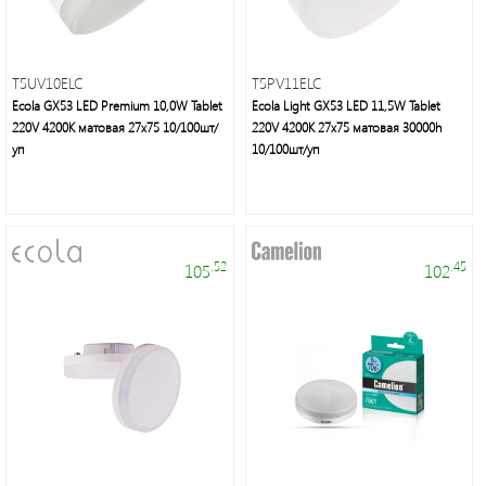
неон
и
аксессуары
T5UV10ELC
T5PV11ELC
Ecola GX53 LED Premium 10,0W Tablet
Ecola Light GX53 LED 11,5W Tablet
220V 4200K матовая 27x75 10/100шт/
Светильники
220V 4200K 27x75 матовая 30000h
уп
10/100шт/уп
Downlight
Часы
.52
.45
105
102
Настольные
светильники
Ночники
Прожекторы