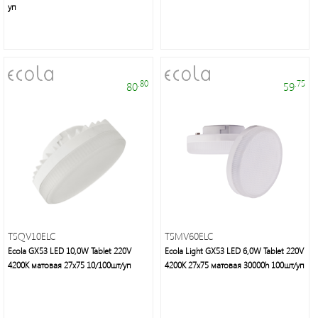
группа
уп
Трековые
светильники
.80
.75
80
59
Удлинители
и
аксессуары
Блоки
питания
T5QV10ELC
T5MV60ELC
Линейные
Ecola GX53 LED 10,0W Tablet 220V
Ecola Light GX53 LED 6,0W Tablet 220V
4200K матовая 27x75 10/100шт/уп
4200K 27x75 матовая 30000h 100шт/уп
светильники
Зеркала