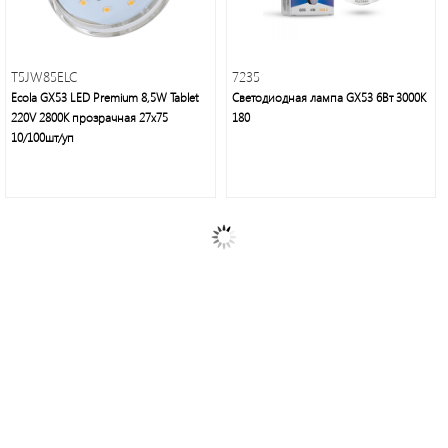
T5JW85ELC
7235
Ecola GX53 LED Premium 8,5W Tablet
Светодиодная лампа GX53 6Вт 3000K
220V 2800K прозрачная 27x75
180
10/100шт/уп