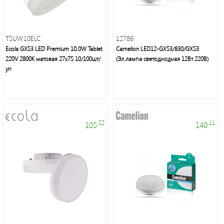
T5UW10ELC
12786
Ecola GX53 LED Premium 10,0W Tablet
Camelion LED12-GX53/830/GX53
Это
220V 2800K матовая 27x75 10/100шт/
(Эл.лампа светодиодная 12Вт 220В)
свет
уп
.52
.11
105
140