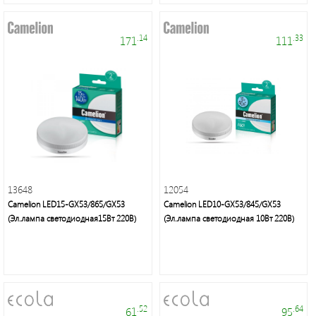
.14
.33
171
111
Торговые
марки
13648
12054
Camelion LED15-GX53/865/GX53
Camelion LED10-GX53/845/GX53
(Эл.лампа светодиодная15Вт 220В)
(Эл.лампа светодиодная 10Вт 220В)
Светодиодная
лента
и
панели
.52
.64
61
95