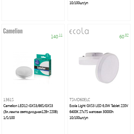
энергосберегающие
10/100шт/уп
лампы
.11
.02
140
60
Люстры,
светильники,
подсветка,
торшеры,
настольные
лампы,
бра,
13615
T5MD60ELC
споты
Camelion LED12-GX53/865/GX53
Ecola Light GX53 LED 6,0W Tablet 220V
(Эл.лампа светодиодная12Вт 220В)
6400K 27x75 матовая 30000h
1/5/100
10/100шт/уп