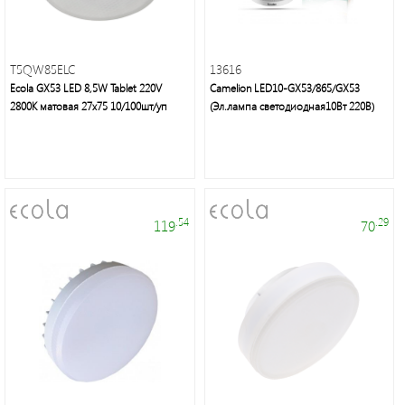
Электроустановочные
изделия
T5QW85ELC
13616
Ecola GX53 LED 8,5W Tablet 220V
Camelion LED10-GX53/865/GX53
2800K матовая 27x75 10/100шт/уп
(Эл.лампа светодиодная10Вт 220В)
Электротехнические
товары
.54
.29
119
70
Maytoni
Group