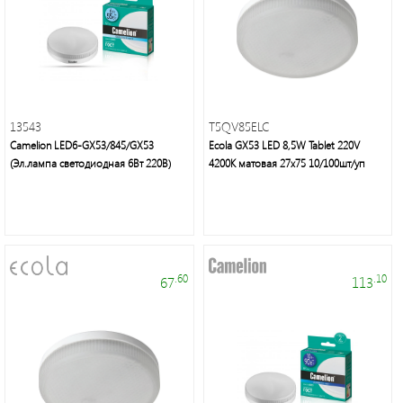
Светодиодные
лампы
и
13543
T5QV85ELC
светильники
Camelion LED6-GX53/845/GX53
Ecola GX53 LED 8,5W Tablet 220V
(Эл.лампа светодиодная 6Вт 220В)
4200K матовая 27x75 10/100шт/уп
.60
.10
Voltum
67
113