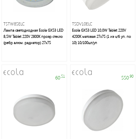
T5TW85ELC
T5DV10ELC
Лампа светодиодная Ecola GX53 LED
Ecola GX53 LED 10,0W Tablet 220V
8,5W Tablet 220V 2800K прозр стекло
4200K матовая 27x75 (1 из ч/б уп. по
(ребр алюм. радиатор) 27x75
10) 10/100шт/уп
.51
.90
60
550