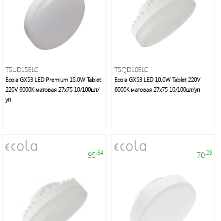
Фонари
светодиодные
Споты
T5UD15ELC
T5QD10ELC
Ecola GX53 LED Premium 15,0W Tablet
Ecola GX53 LED 10,0W Tablet 220V
220V 6000K матовая 27x75 10/100шт/
6000K матовая 27x75 10/100шт/уп
Светильники
уп
банные
и
ЖКХ
.64
.29
95
70
Дверные
звонки
Светодиодная
лента/