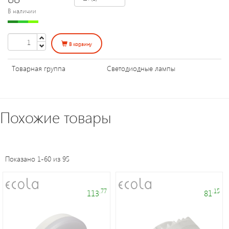
Уличное
В наличии
освещение
В корзину
Электроустановочные
изделия
Товарная группа
Светодиодные лампы
Переходники
и
Похожие товары
патроны
Светодиодные
Показано 1-60 из 95
панели
.77
.15
113
81
Таймеры,
датчики,
ПДУ