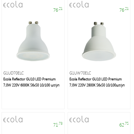
.21
.21
76
76
Профессиональные
гирлянды
и
праздничное
освещение
G1UD70ELC
G1UW70ELC
Ecola Reflector GU10 LED Premium
Ecola Reflector GU10 LED Premium
7,0W 220V 6000K 56x50 10/100 шт/уп
7,0W 220V 2800K 56x50 10/100шт/уп
Люстры,
бра,
торшеры,
.73
.75
71
62
декоративное
освещение