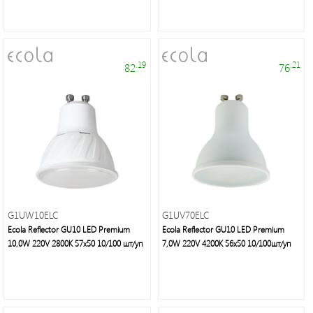
.19
.21
82
76
Торговые
марки
G1UW10ELC
G1UV70ELC
Светодиодная
Ecola Reflector GU10 LED Premium
Ecola Reflector GU10 LED Premium
лента
10,0W 220V 2800K 57x50 10/100 шт/уп
7,0W 220V 4200K 56x50 10/100шт/уп
и
панели