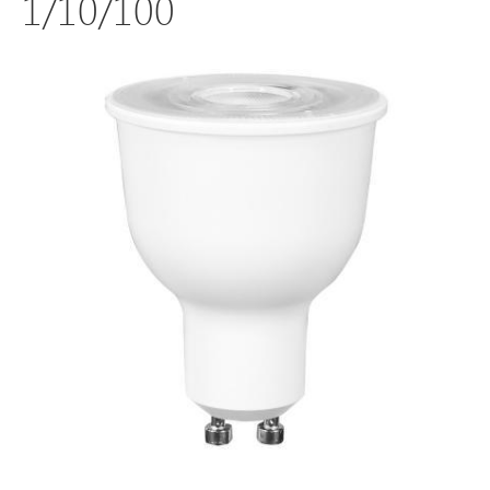
1/10/100
Светодиодные
светильники
Лампы
накаливания/
галоген/
энергосберегающие
Светодиодные
лампы
Электромонтажные
изделия