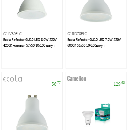
Это
G1LV80ELC
G1RD70ELC
свет
Ecola Reflector GU10 LED 8,0W 220V
Ecola Reflector GU10 LED 7,0W 220V
4200K матовая 57x50 10/100 шт/уп
6000K 56x50 10/100шт/уп
.77
.60
56
129