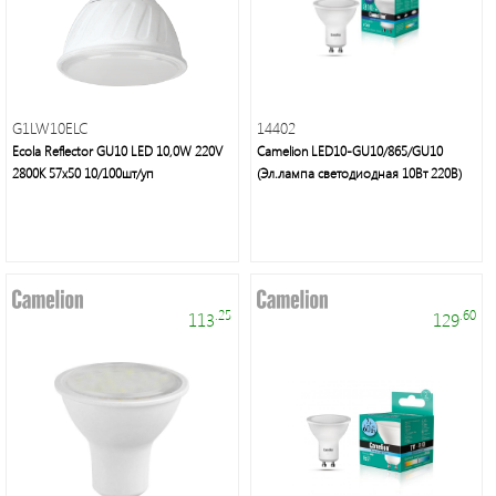
неон
и
аксессуары
G1LW10ELC
14402
Светильники
Ecola Reflector GU10 LED 10,0W 220V
Camelion LED10-GU10/865/GU10
Downlight
2800K 57x50 10/100шт/уп
(Эл.лампа светодиодная 10Вт 220В)
Часы
Настольные
.25
.60
113
129
светильники
Ночники
Прожекторы