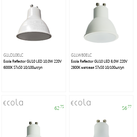
Электроустановочные
G1LD10ELC
изделия
G1LW80ELC
Ecola Reflector GU10 LED 10,0W 220V
Ecola Reflector GU10 LED 8,0W 220V
6000K 57x50 10/100шт/уп
2800K матовая 57x50 10/100шт/уп
Современное
.75
.77
62
56
декоративное
освещение