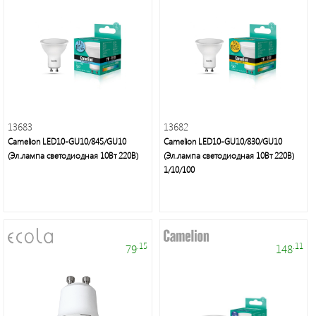
Фонари
светодиодные
Споты
13683
13682
Светильники
Camelion LED10-GU10/845/GU10
Camelion LED10-GU10/830/GU10
банные
(Эл.лампа светодиодная 10Вт 220В)
(Эл.лампа светодиодная 10Вт 220В)
и
1/10/100
ЖКХ
Дверные
звонки
.15
.11
79
148
Светодиодная
лента/