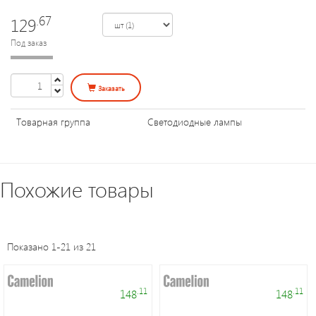
Уличное
.67
129
освещение
Под заказ
Электроустановочные
изделия
Заказать
Товарная группа
Светодиодные лампы
Переходники
и
патроны
Похожие товары
Светодиодные
панели
Показано 1-21 из 21
Таймеры,
датчики,
.11
.11
148
148
ПДУ