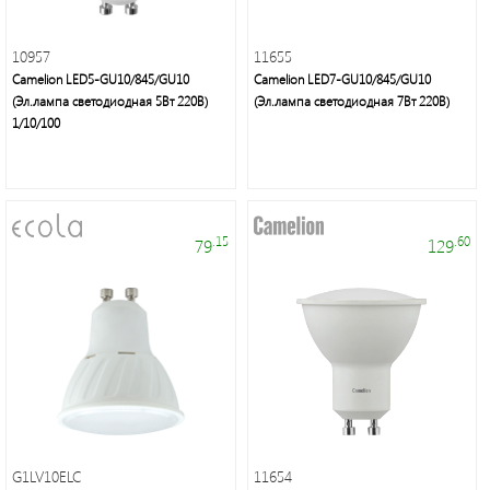
Мелкая
10957
11655
бытовая
Camelion LED5-GU10/845/GU10
Camelion LED7-GU10/845/GU10
техника
(Эл.лампа светодиодная 5Вт 220В)
(Эл.лампа светодиодная 7Вт 220В)
1/10/100
Подсветка
Люстры/
.15
.60
79
129
торшеры/
бра
Источники
питания
Кабельно-
проводниковая
G1LV10ELC
11654