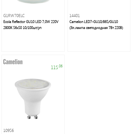
Осветительная
техника:
люстры,
G1RW70ELC
14401
бра,
Ecola Reflector GU10 LED 7,0W 220V
Camelion LED7-GU10/865/GU10
торшеры,
2800K 56x50 10/100шт/уп
(Эл.лампа светодиодная 7Вт 220В)
настольные
лампы,
декоративное
освещение
.06
115
Элементы
питания,
настольные
светильники,
галогенные
и
10956