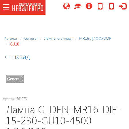
☰
☰
Каталог
Каталог
General
Лампы стандарт
MR16 ДИФФУЗОР
GU10
Потолочные
светильники/
← назад
управляемые,
LED
модули
Праздничное
освещение
Артикул: 661575
Лампа GLDEN-MR16-DIF-
Точечные
15-230-GU10-4500
светильники