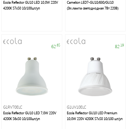
группа
Ecola Reflector GU10 LED 10,0W 220V
Camelion LED7-GU10/830/GU10
4200K 57x50 10/100шт/уп
(Эл.лампа светодиодная 7Вт 220В)
Трековые
светильники
Удлинители
.65
.19
62
82
и
аксессуары
Блоки
питания
Линейные
G1RV70ELC
G1UV10ELC
светильники
Ecola Reflector GU10 LED 7,0W 220V
Ecola Reflector GU10 LED Premium
4200K 56x50 10/100шт/уп
10,0W 220V 4200K 57x50 10/100 шт/уп
Зеркала