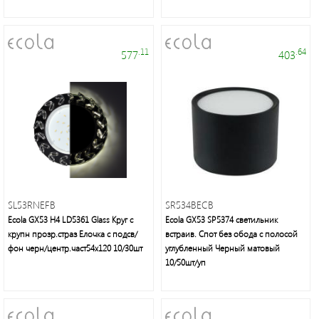
.11
.64
577
403
SL53RNEFB
SR534BECB
Ecola GX53 H4 LD5361 Glass Круг с
Ecola GX53 SP5374 светильник
крупн прозр.страз Елочка с подсв/
встраив. Спот без обода с полосой
фон черн/центр.част54х120 10/30шт
углубленный Черный матовый
10/50шт/уп