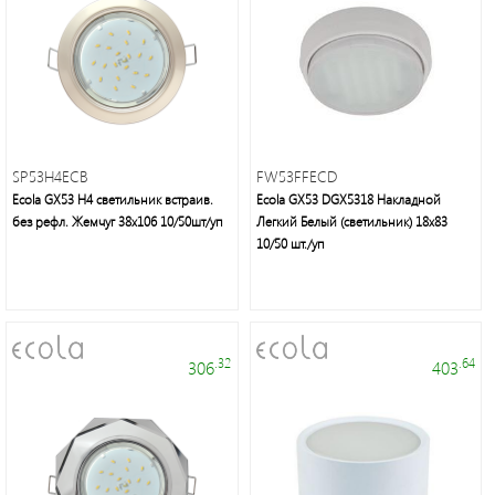
SP53H4ECB
FW53FFECD
Ecola GX53 H4 светильник встраив.
Ecola GX53 DGX5318 Накладной
без рефл. Жемчуг 38x106 10/50шт/уп
Легкий Белый (светильник) 18x83
10/50 шт./уп
.32
.64
306
403