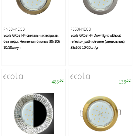
неон
и
аксессуары
FN53H4ECB
FS53H4ECB
Ecola GX53 H4 светильник встраив.
Ecola GX53 H4 Downlight without
Светильники
без рефл. Черненая бронза 38x106
reflector_satin chrome (светильник)
Downlight
10/50шт/уп
38х106 10/50шт/уп
Часы
.62
.52
485
138
Настольные
светильники
Ночники
Прожекторы