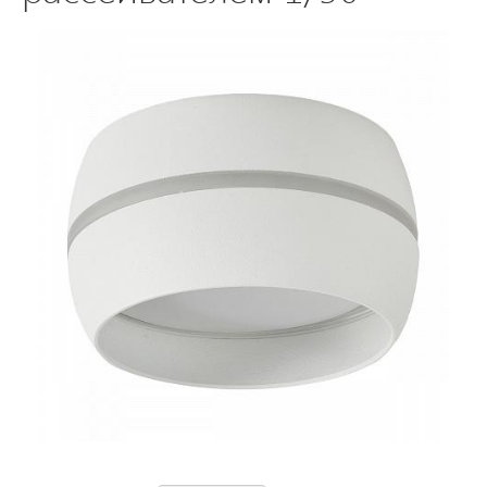
Светодиодные
светильники
Лампы
накаливания/
галоген/
энергосберегающие
Светодиодные
лампы
Электромонтажные
изделия