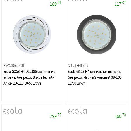
.61
.07
189
117
Профессиональные
гирлянды
и
праздничное
освещение
FW5386ECB
SB53H4ECB
Ecola GX53 H4 DL5386 светильник
Ecola GX53 H4 светильник встраив.
встраив. без рефл. Вихрь Белый/
без рефл. Черный матовый 38x106
Алюм 20x110 10/50шт/уп
10/50 шт/уп
Люстры,
бра,
.72
.70
799
360
торшеры,
декоративное
освещение