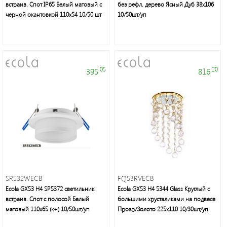
встраив. Спот IP65 Белый матовый с
без рефл. дерево Ясный Дуб 38x106
черной окантовкой 110х54 10/50 шт
10/50шт/уп
.05
.20
395
816
SR532WECB
FQ53RVECB
Ecola GX53 H4 SP5372 светильник
Ecola GX53 H4 5344 Glass Круглый с
встраив. Спот с полосой Белый
большими хрусталиками на подвесе
матовый 110х65 (к+) 10/50шт/уп
Прозр/Золото 225х110 10/30шт/уп