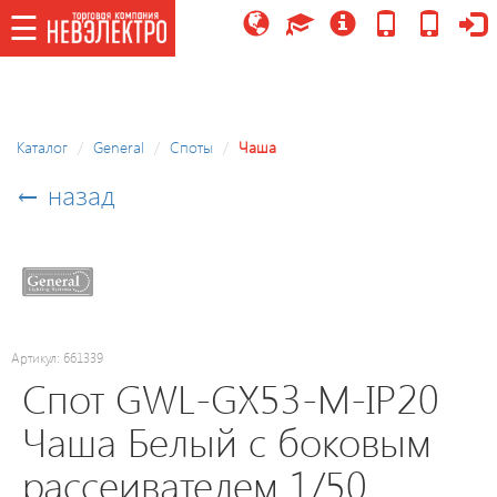
☰
☰
Каталог
Каталог
General
Споты
Чаша
Потолочные
← назад
светильники/
управляемые,
LED
модули
Праздничное
Артикул: 661339
освещение
Спот GWL-GX53-M-IP20
Чаша Белый с боковым
Точечные
рассеивателем 1/50
светильники