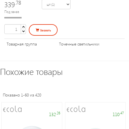
.78
339
Уличное
освещение
Под заказ
Электроустановочные
Заказать
изделия
Товарная группа
Точечные светильники
Переходники
и
патроны
Похожие товары
Светодиодные
панели
Показано 1-60 из 420
Таймеры,
.26
.47
132
110
датчики,
ПДУ