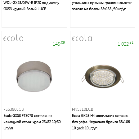
WDL-GX53/06W-R IP20 под лампу
угольник с прямым гранями золото-
GX53 круглый Белый LUCE
золото на белом 38x133 /30шт/уп
.09
.31
145
1 022
FS5380ECB
FN5310ECB
Ecola GX53 FT8073 светильник
Ecola GX53 H4 светильник встраив.
накладной сатин-хром 25x82 10/50
без рефл. Черненая бронза 38x106
шт./уп
10 pack 10шт/уп