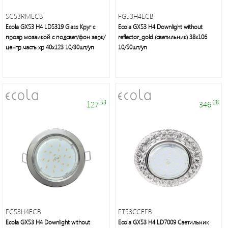
SC53RMECB
FG53H4ECB
Мелкая
Ecola GX53 H4 LD5319 Glass Круг с
Ecola GX53 H4 Downlight without
бытовая
прозр мозаикой c подсвет/фон зерк/
reflector_gold (светильник) 38x106
техника
центр.часть хр 40x123 10/30шт/уп
10/50шт/уп
Подсветка
.53
.28
127
346
Люстры/
торшеры/
бра
Источники
питания
Кабельно-
FC53H4ECB
FT53CCEFB
проводниковая
Ecola GX53 H4 Downlight without
Ecola GX53 H4 LD7009 Светильник