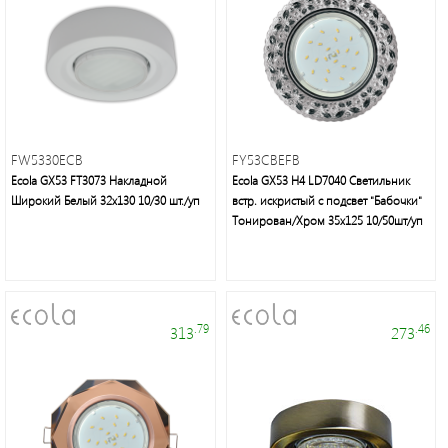
FW5330ECB
FY53CBEFB
Ecola GX53 FT3073 Накладной
Ecola GX53 H4 LD7040 Светильник
Широкий Белый 32х130 10/30 шт./уп
встр. искристый с подсвет "Бабочки"
Тонирован/Хром 35x125 10/50шт/уп
.79
.46
313
273