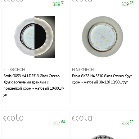
.51
.78
388
329
SL53RCECH
FL53RNECH
Ecola GX53 H4 LD5313 Glass Стекло
Ecola GX53 H4 5310 Glass Стекло Круг
Круг с вогнутыми гранями с
хром - матовый 38x126 10/30шт/уп
подсветкой хром - матовый 10/30шт/
уп
.64
.72
257
328