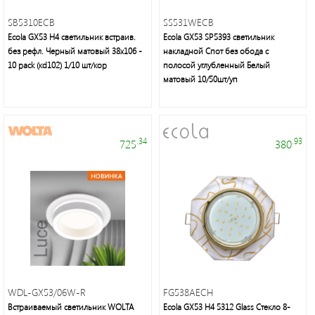
SB5310ECB
SS531WECB
Ecola GX53 H4 светильник встраив.
Ecola GX53 SP5393 светильник
без рефл. Черный матовый 38x106 -
накладной Спот без обода с
10 pack (кd102) 1/10 шт/кор
полосой углубленный Белый
матовый 10/50шт/уп
.34
.93
725
380
WDL-GX53/06W-R
FG538AECH
Встраиваемый cветильник WOLTA
Ecola GX53 H4 5312 Glass Стекло 8-