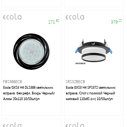
.82
.25
171
379
Электроустановочные
изделия
FB5386ECB
SR532BECB
Ecola GX53 H4 DL5386 светильник
Ecola GX53 H4 SP5372 светильник
встраив. без рефл. Вихрь Черный/
встраив. Спот с полосой Черный
Алюм 20x110 10/50шт/уп
матовый 110х65 (к+) 10/50шт/уп
Интерьерное
освещение,
уличные