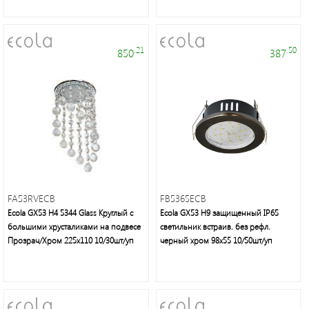
.21
.50
850
387
FA53RVECB
FB5365ECB
Ecola GX53 H4 5344 Glass Круглый с
Ecola GX53 H9 защищенный IP65
большими хрусталиками на подвесе
светильник встраив. без рефл.
Прозрач/Хром 225x110 10/30шт/уп
черный хром 98х55 10/50шт/уп