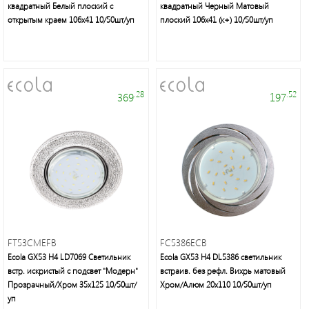
энергосберегающие
квадратный Белый плоский с
квадратный Черный Матовый
лампы
открытым краем 106x41 10/50шт/уп
плоский 106x41 (к+) 10/50шт/уп
.28
.52
369
197
Люстры,
светильники,
подсветка,
торшеры,
настольные
лампы,
бра,
споты
FT53CMEFB
FC5386ECB
Ecola GX53 H4 LD7069 Светильник
Ecola GX53 H4 DL5386 светильник
встр. искристый с подсвет "Модерн"
встраив. без рефл. Вихрь матовый
Прозрачный/Хром 35x125 10/50шт/
Хром/Алюм 20x110 10/50шт/уп
уп