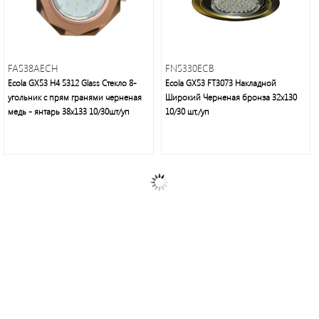
FA538AECH
FN5330ECB
Ecola GX53 H4 5312 Glass Стекло 8-
Ecola GX53 FT3073 Накладной
угольник с прям гранями черненая
Широкий Черненая бронза 32х130
медь - янтарь 38x133 10/30шт/уп
10/30 шт,/уп