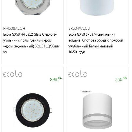
FM538AECH
SR534WECB
Ecola GX53 H4 5312 Glass Стекло 8-
Ecola GX53 SP5374 светильник
угольник с прям гранями хром
встраив. Спот без обода с полосой
-хром (зеркальный) 38x133 10/30шт/
углубленный Белый матовый
уп
10/50шт/уп
.64
.98
898
250