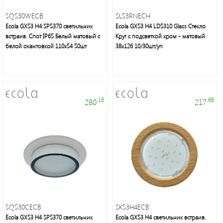
SQ530WECB
SL53RNECH
Ecola GX53 H4 SP5370 светильник
Ecola GX53 H4 LD5310 Glass Стекло
встраив. Спот IP65 Белый матовый с
Круг с подсветкой хром - матовый
белой окантовкой 110х54 50шт
38x126 10/30шт/уп
.16
.66
280
217
SQ530CECB
SK53H4ECB
Ecola GX53 H4 SP5370 светильник
Ecola GX53 H4 светильник встраив.