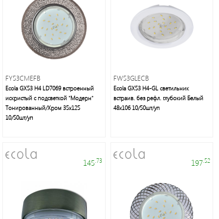
Светодиодные
лампы
и
светильники
FY53CMEFB
FW53GLECB
Ecola GX53 H4 LD7069 встроенный
Ecola GX53 H4-GL светильник
искристый с подсветкой "Модерн"
встраив. без рефл. глубокий Белый
Тонированный/Хром 35x125
48x106 10/50шт/уп
10/50шт/уп
Voltum
.73
.52
145
197