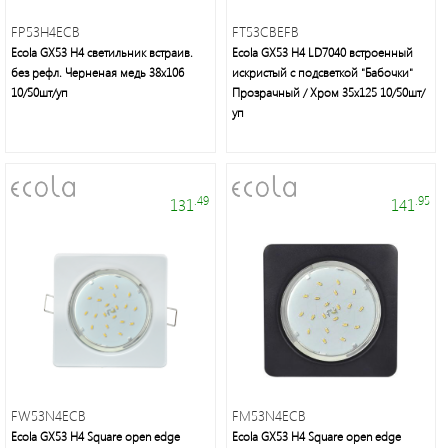
Осветительная
техника:
FP53H4ECB
FT53CBEFB
люстры,
Ecola GX53 H4 светильник встраив.
Ecola GX53 H4 LD7040 встроенный
бра,
без рефл. Черненая медь 38x106
искристый с подсветкой "Бабочки"
торшеры,
10/50шт/уп
Прозрачный / Хром 35x125 10/50шт/
настольные
уп
лампы,
декоративное
освещение
.49
.95
131
141
Элементы
питания,
настольные
светильники,
галогенные
FW53N4ECB
FM53N4ECB
и
Ecola GX53 H4 Square open edge
Ecola GX53 H4 Square open edge