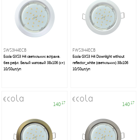
Фонари
светодиодные
Споты
SW53H4ECB
FW53H4ECB
Ecola GX53 H4 светильник встраив.
Ecola GX53 H4 Downlight without
Светильники
без рефл. Белый матовый 38x106 (к+)
reflector_white (светильник) 38x106
банные
10/50шт/уп
10/50шт/уп
и
ЖКХ
Дверные
.17
.17
140
140
звонки
Светодиодная
лента/