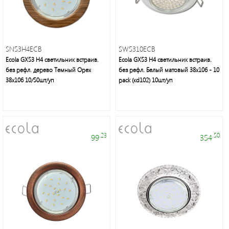
SN53H4ECB
SW5310ECB
Это
Ecola GX53 H4 светильник встраив.
Ecola GX53 H4 светильник встраив.
свет
без рефл. дерево Темный Орех
без рефл. Белый матовый 38x106 - 10
38x106 10/50шт/уп
pack (кd102) 10шт/уп
.23
.50
99
354