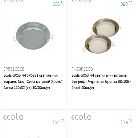
.34
.52
326
382
SP531CECB
FN53P2ECB
Ecola GX53 H4 SP5331 светильник
Ecola GX53 H4 светильник встраив.
встраив. Спот Сетка матовый Хром/
без рефл. Черненая бронза 38x106 -
Алюм 110х52 (к+) 10/50шт/уп
2pack 50шт/уп
.58
.51
154
118