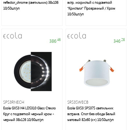
группа
reflector_chrome (светильник) 38x106
встр. искристый с подсветкой
10/50шт/уп
"Кристалл" Прозрачный / Хром
10/50шт/уп
Трековые
светильники
.46
.28
386
346
Удлинители
и
аксессуары
Блоки
питания
SP53RNECH
SR535WECB
Линейные
Ecola GX53 H4 LD5310 Glass Стекло
Ecola GX53 SP5375 светильник
светильники
Круг с подсветкой черный хром -
встраив. Спот без обода Белый
черный 38x126 10/30шт/уп
матовый 82х60 (к+) 10/50шт/уп
Зеркала