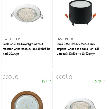
FW5310ECB
Электроустановочные
SR535BECB
изделия
Ecola GX53 H4 Downlight without
Ecola GX53 SP5375 светильник
reflector_white (светильник) 38x106 10
встраив. Спот без обода Черный
pack 10шт/уп
матовый 82х60 (к+) 10/50шт/уп
.25
.03
197
979
Современное
декоративное
освещение