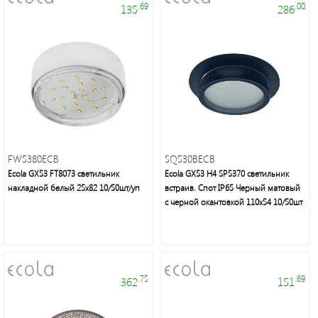
светильники,
.69
.00
135
286
лампы,
праздничное
освещение,
электротовары
FW5380ECB
SQ530BECB
Ecola GX53 FT8073 светильник
Ecola GX53 H4 SP5370 светильник
Энергосберегающие
накладной белый 25x82 10/50шт/уп
встраив. Спот IP65 Черный матовый
лампы
с черной окантовкой 110х54 10/50шт
нового
поколения,
осветительное
оборудование
.75
.69
362
151